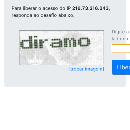
Para liberar o acesso
do IP
216.73.216.243
,
responda ao desafio abaixo.
Digite 
lado no
[trocar imagem]