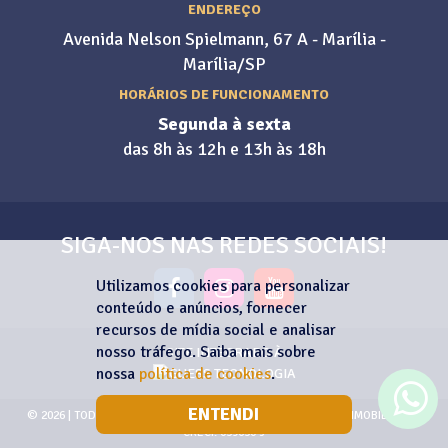
ENDEREÇO
Avenida Nelson Spielmann, 67 A - Marília -
Marília/SP
HORÁRIOS DE FUNCIONAMENTO
Segunda à sexta
das 8h às 12h e 13h às 18h
SIGA-NOS NAS REDES SOCIAIS!
Utilizamos cookies para personalizar
conteúdo e anúncios, fornecer
recursos de mídia social e analisar
nosso tráfego. Saiba mais sobre
SITE INTEGRADO À
nossa
política de cookies
.
ENTENDI
© 2026 | TODOS OS DIREITOS RESERVADOS | PINA NEGÓCIOS IMOBILIÁRIOS
CRECI: 039630-J