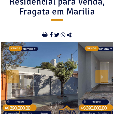
Residencial para Venda,
Fragata em Marilia
‹
›