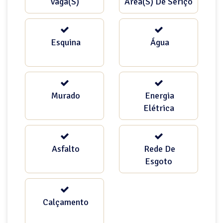
Vaga(s)
Área(s) De Seriço
Esquina
Água
Murado
Energia
Elétrica
Asfalto
Rede De
Esgoto
Calçamento