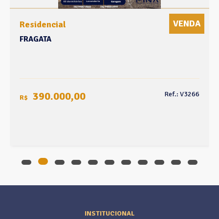
VENDA
sidencial
Apart
AGATA
FRAGA
390.000,00
45
Ref.: V3266
R$
INSTITUCIONAL