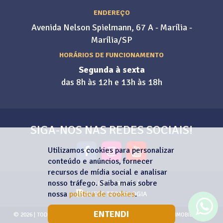
ENDEREÇO
Avenida Nelson Spielmann, 67 A - Marília -
Marília/SP
HORÁRIOS DE FUNCIONAMENTO
Segunda à sexta
das 8h às 12h e 13h às 18h
SIGA-NOS NAS REDES SOCIAIS!
Utilizamos cookies para personalizar
conteúdo e anúncios, fornecer
recursos de mídia social e analisar
nosso tráfego. Saiba mais sobre
SITE INTEGRADO À
nossa
política de cookies
.
ENTENDI
© 2026 | TODOS OS DIREITOS RESERVADOS | PINA NEGÓCIOS IMOBILIÁRIOS