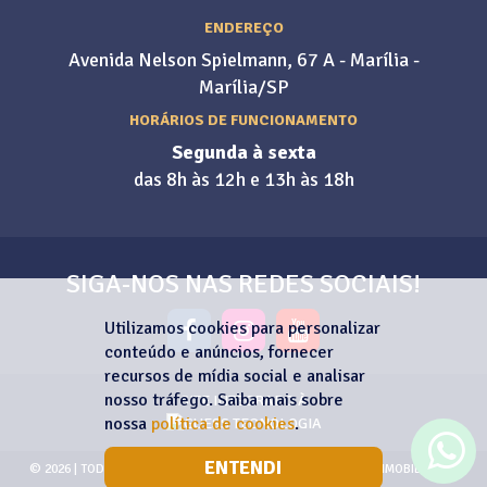
ENDEREÇO
Avenida Nelson Spielmann, 67 A - Marília -
Marília/SP
HORÁRIOS DE FUNCIONAMENTO
Segunda à sexta
das 8h às 12h e 13h às 18h
SIGA-NOS NAS REDES SOCIAIS!
Utilizamos cookies para personalizar
conteúdo e anúncios, fornecer
recursos de mídia social e analisar
nosso tráfego. Saiba mais sobre
SITE INTEGRADO À
nossa
política de cookies
.
ENTENDI
© 2026 | TODOS OS DIREITOS RESERVADOS | PINA NEGÓCIOS IMOBILIÁRIOS