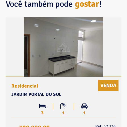
Você também pode
gostar
!
VENDA
Residencial
JARDIM PORTAL DO SOL
3
1
1
Ref.: V1336