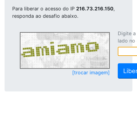
Para liberar o acesso
do IP
216.73.216.150
,
responda ao desafio abaixo.
Digite 
lado no
[trocar imagem]