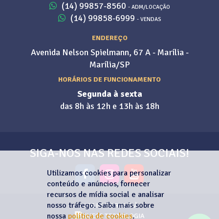
(14) 99857-8560
- ADM/LOCAÇÃO
(14) 99858-6999
- VENDAS
ENDEREÇO
Avenida Nelson Spielmann, 67 A - Marília -
Marília/SP
HORÁRIOS DE FUNCIONAMENTO
Segunda à sexta
das 8h às 12h e 13h às 18h
SIGA-NOS NAS REDES SOCIAIS!
Utilizamos cookies para personalizar
conteúdo e anúncios, fornecer
recursos de mídia social e analisar
nosso tráfego. Saiba mais sobre
SITE INTEGRADO À
nossa
política de cookies
.