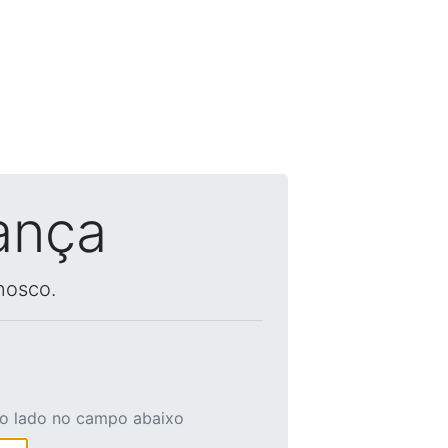
ança
nosco.
ao lado no campo abaixo