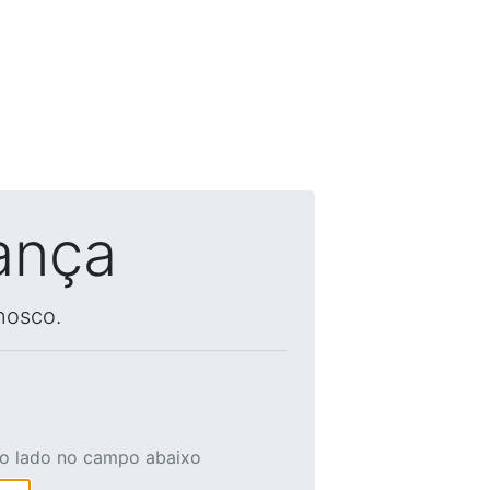
ança
nosco.
ao lado no campo abaixo