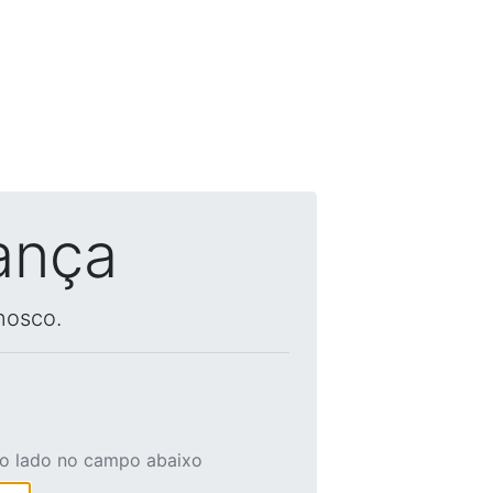
ança
nosco.
ao lado no campo abaixo