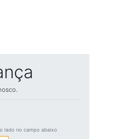
ança
nosco.
ao lado no campo abaixo