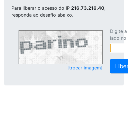
Para liberar o acesso
do IP
216.73.216.40
,
responda ao desafio abaixo.
Digite 
lado no
[trocar imagem]