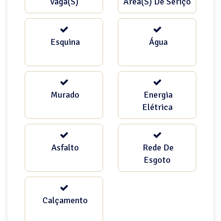
Vaga(s)
Área(s) De Seriço
Esquina
Água
Murado
Energia
Elétrica
Asfalto
Rede De
Esgoto
Calçamento