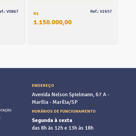
ef.: V0867
Ref.: V2657
R$
R$
1.150.000,00
ENDEREÇO
Avenida Nelson Spielmann, 67 A -
Marília - Marília/SP
OCAÇÃO
HORÁRIOS DE FUNCIONAMENTO
S
Segunda à sexta
das 8h às 12h e 13h às 18h