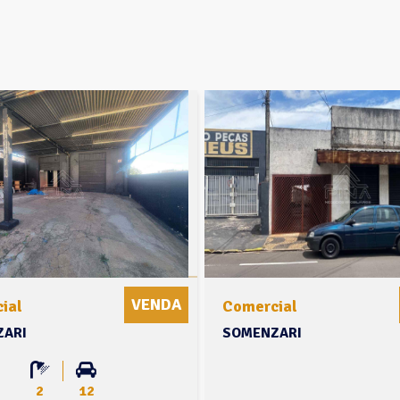
VENDA
ial
Comercial
ARI
SOMENZARI
2
12