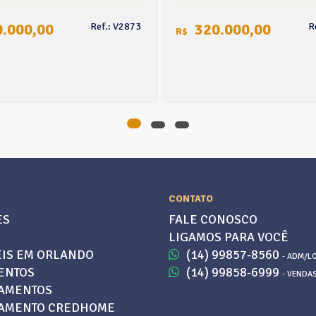
.000,00
320.000,00
Ref.: V2873
R
R$
CONTATO
ES
FALE CONOSCO
LIGAMOS PARA VOCÊ
IS EM ORLANDO
(14) 99857-8560
- ADM/L
ENTOS
(14) 99858-6999
- VENDA
AMENTOS
IAMENTO CREDHOME