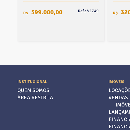
599.000,00
320
Ref.: V2749
R$
R$
INSTITUCIONAL
IMÓVEIS
QUEM SOMOS
LOCAÇÕ
ÁREA RESTRITA
VENDAS
IMÓVE
LANÇAM
FINANCI
FINANC