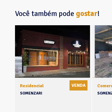
Você também pode
gostar
!
VENDA
Residencial
Comerc
SOMENZARI
SOMENZ