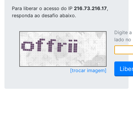
Para liberar o acesso
do IP
216.73.216.17
,
responda ao desafio abaixo.
Digite 
lado no
[trocar imagem]