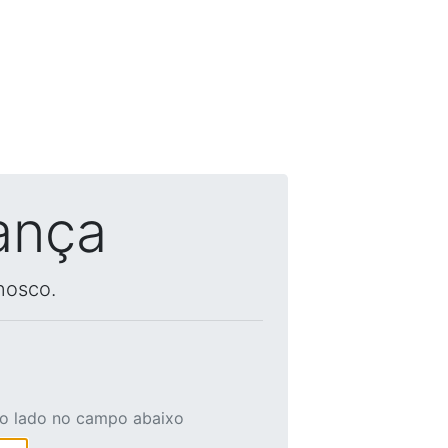
ança
nosco.
ao lado no campo abaixo