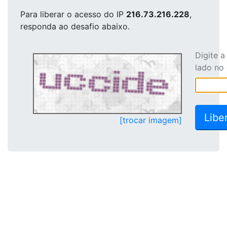
Para liberar o acesso
do IP
216.73.216.228
,
responda ao desafio abaixo.
Digite 
lado no
[trocar imagem]