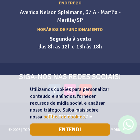
ENDEREÇO
Avenida Nelson Spielmann, 67 A - Marília -
Marília/SP
HORÁRIOS DE FUNCIONAMENTO
Segunda à sexta
das 8h às 12h e 13h às 18h
SIGA-NOS NAS REDES SOCIAIS!
Utilizamos cookies para personalizar
conteúdo e anúncios, fornecer
recursos de mídia social e analisar
nosso tráfego. Saiba mais sobre
SITE INTEGRADO À
nossa
política de cookies
.
ENTENDI
© 2026 | TODOS OS DIREITOS RESERVADOS | PINA NEGÓCIOS IMOBILIÁRIOS
CRECI: 039630-J