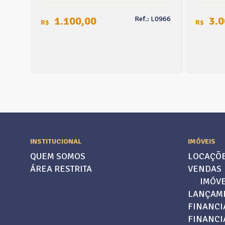
1.100,00
3.0
L0835
Ref.: L0966
R$
R$
INSTITUCIONAL
IMÓVEIS
QUEM SOMOS
LOCAÇÕ
ÁREA RESTRITA
VENDAS
IMÓVE
LANÇAM
FINANCI
FINANC