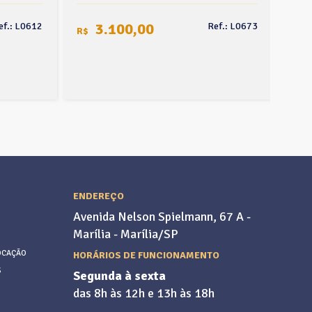
3.100,00
ef.: L0612
Ref.: L0673
R$
R$
ENDEREÇO
Avenida Nelson Spielmann, 67 A -
Marília - Marília/SP
OCAÇÃO
HORÁRIOS DE FUNCIONAMENTO
S
Segunda à sexta
das 8h às 12h e 13h às 18h