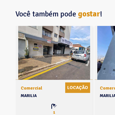
Você também pode
gostar
!
ÇÃO
LOCAÇÃO
Comercial
Comerc
MARILIA
MARILI
1