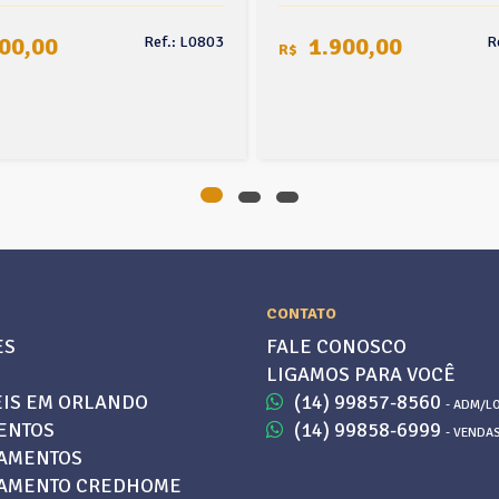
00,00
1.900,00
Ref.: L0803
R
R$
CONTATO
ES
FALE CONOSCO
LIGAMOS PARA VOCÊ
IS EM ORLANDO
(14) 99857-8560
- ADM/L
ENTOS
(14) 99858-6999
- VENDA
AMENTOS
IAMENTO CREDHOME