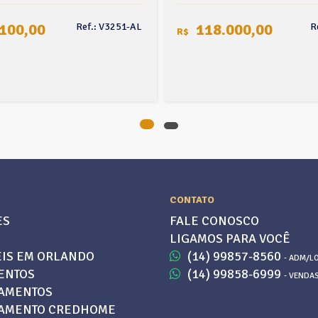
100,00
118.000,00
Ref.: V3251-AL
R
R$
CONTATO
ES
FALE CONOSCO
LIGAMOS PARA VOCÊ
IS EM ORLANDO
(14) 99857-8560
- ADM/L
ENTOS
(14) 99858-6999
- VENDA
AMENTOS
IAMENTO CREDHOME