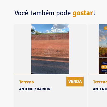
Você também pode
gostar
!
NDA
VENDA
Terreno
Terren
ANTENOR BARION
ANTENO