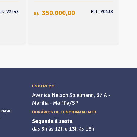
350.000,00
ef.: V2348
Ref.: V0438
R$
R$
ENDEREÇO
Avenida Nelson Spielmann, 67 A -
Marília - Marília/SP
OCAÇÃO
HORÁRIOS DE FUNCIONAMENTO
S
Segunda à sexta
das 8h às 12h e 13h às 18h