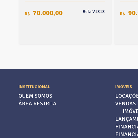
70.000,00
90.
V1702
Ref.: V1818
R$
R$
INSTITUCIONAL
IMÓVEIS
QUEM SOMOS
LOCAÇÕ
ÁREA RESTRITA
VENDAS
IMÓVE
LANÇAM
FINANCI
FINANC