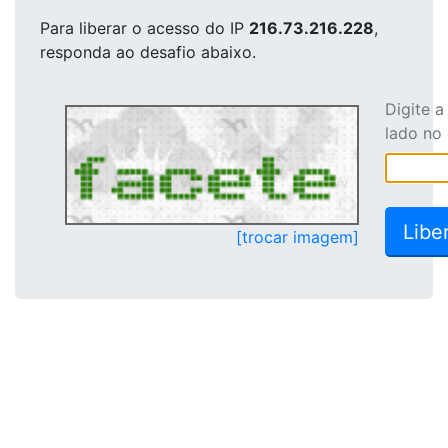
Para liberar o acesso
do IP
216.73.216.228
,
responda ao desafio abaixo.
Digite 
lado no
[trocar imagem]