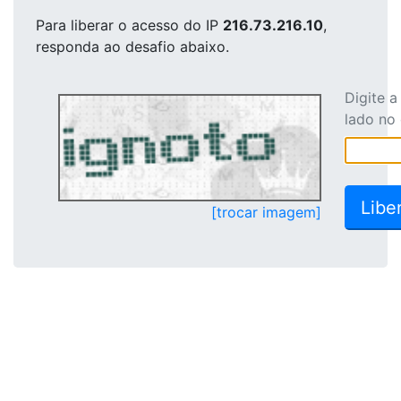
Para liberar o acesso
do IP
216.73.216.10
,
responda ao desafio abaixo.
Digite 
lado no
[trocar imagem]